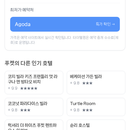
최저가 예약처
Agoda
특가 확인 →
가격은 예약 사이트에서 실시간 확인됩니다. 타이웰컴은 예약 중개 수수료(제
휴)로 운영됩니다.
푸켓의 다른 인기 호텔
코지 빌라 키즈 프랜들리 앳 라
베케이션 가든 빌라
구나 앤 방타오 비치
⭐ 9.8 · ★★★
⭐ 9.9 · ★★★★★
코코넛 파라다이스 빌라
Turtle Room
⭐ 9.8 · ★★★
⭐ 9.8 · ★★★
럭셔리 더 하이츠 푸켓 펜트하
슌리 호스텔