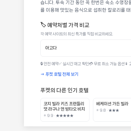
습니다. 투숙 기간 동안 꼭 한번은 숙소 수영장
를 이용해 맛있는 음식으로 섭취한 칼로리를 태
🏷️ 예약처별 가격 비교
각 예약 사이트의 최신 특가를 직접 비교하세요.
아고다
🔒 안전 예약
✅ 실시간 재고 확인
💳 무료 취소 가능 옵션
📱
→ 푸켓 호텔 전체 보기
푸켓의 다른 인기 호텔
코지 빌라 키즈 프랜들리
베케이션 가든 빌라
앳 라구나 앤 방타오 비치
⭐ 9.8 · ★★★
⭐ 9.9 · ★★★★★