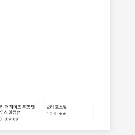
리 더 하이츠 푸켓 펜
슌리 호스텔
우스 어썸뷰
⭐ 9.8 · ★★
.8 · ★★★★