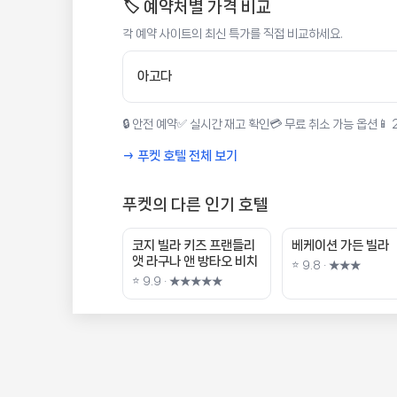
🏷️ 예약처별 가격 비교
각 예약 사이트의 최신 특가를 직접 비교하세요.
아고다
🔒 안전 예약
✅ 실시간 재고 확인
💳 무료 취소 가능 옵션
📱
→ 푸켓 호텔 전체 보기
푸켓의 다른 인기 호텔
코지 빌라 키즈 프랜들리
베케이션 가든 빌라
앳 라구나 앤 방타오 비치
⭐ 9.8 · ★★★
⭐ 9.9 · ★★★★★