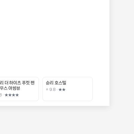
리 더 하이츠 푸켓 펜
슌리 호스텔
우스 어썸뷰
⭐ 9.8 · ★★
.8 · ★★★★