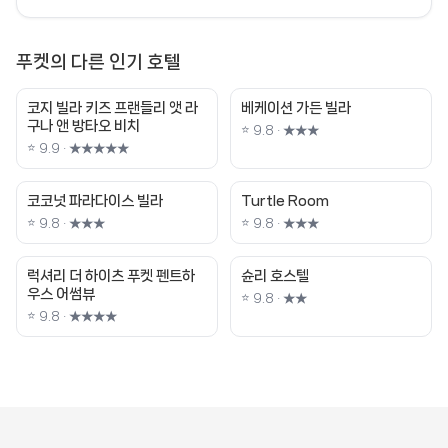
푸켓의 다른 인기 호텔
코지 빌라 키즈 프랜들리 앳 라
베케이션 가든 빌라
구나 앤 방타오 비치
⭐ 9.8 · ★★★
⭐ 9.9 · ★★★★★
코코넛 파라다이스 빌라
Turtle Room
⭐ 9.8 · ★★★
⭐ 9.8 · ★★★
럭셔리 더 하이츠 푸켓 펜트하
슌리 호스텔
우스 어썸뷰
⭐ 9.8 · ★★
⭐ 9.8 · ★★★★