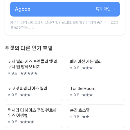
Agoda
특가 확인 →
가격은 예약 사이트에서 실시간 확인됩니다. 타이웰컴은 예약 중개 수수료(제
휴)로 운영됩니다.
푸켓의 다른 인기 호텔
코지 빌라 키즈 프랜들리 앳 라
베케이션 가든 빌라
구나 앤 방타오 비치
⭐ 9.8 · ★★★
⭐ 9.9 · ★★★★★
코코넛 파라다이스 빌라
Turtle Room
⭐ 9.8 · ★★★
⭐ 9.8 · ★★★
럭셔리 더 하이츠 푸켓 펜트하
슌리 호스텔
우스 어썸뷰
⭐ 9.8 · ★★
⭐ 9.8 · ★★★★