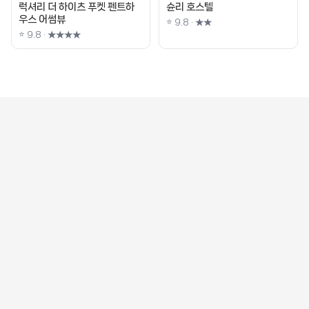
럭셔리 더 하이츠 푸켓 펜트하
슌리 호스텔
우스 어썸뷰
⭐ 9.8 · ★★
⭐ 9.8 · ★★★★