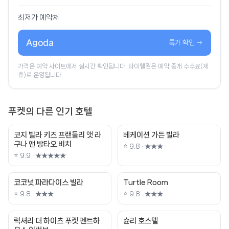
최저가 예약처
Agoda
특가 확인 →
가격은 예약 사이트에서 실시간 확인됩니다. 타이웰컴은 예약 중개 수수료(제
휴)로 운영됩니다.
푸켓의 다른 인기 호텔
코지 빌라 키즈 프랜들리 앳 라
베케이션 가든 빌라
구나 앤 방타오 비치
⭐ 9.8 · ★★★
⭐ 9.9 · ★★★★★
코코넛 파라다이스 빌라
Turtle Room
⭐ 9.8 · ★★★
⭐ 9.8 · ★★★
럭셔리 더 하이츠 푸켓 펜트하
슌리 호스텔