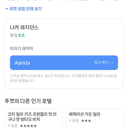
→ 푸켓 호텔 전체 보기
나카 레지던스
평점
8.6
최저가 예약처
Agoda
특가 확인 →
가격은 예약 사이트에서 실시간 확인됩니다. 타이웰컴은 예약 중개 수수료(제
휴)로 운영됩니다.
푸켓의 다른 인기 호텔
코지 빌라 키즈 프랜들리 앳 라
베케이션 가든 빌라
구나 앤 방타오 비치
⭐ 9.8 · ★★★
⭐ 9.9 · ★★★★★