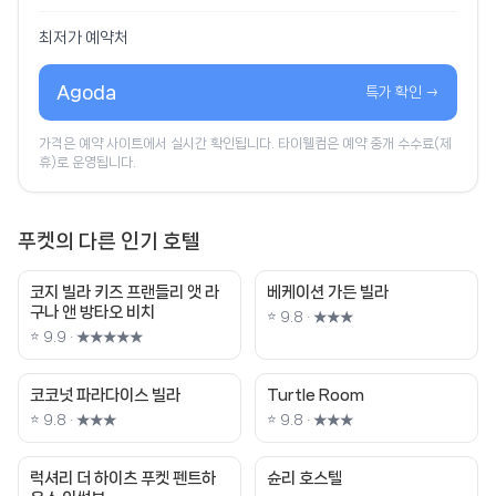
최저가 예약처
Agoda
특가 확인 →
가격은 예약 사이트에서 실시간 확인됩니다. 타이웰컴은 예약 중개 수수료(제
휴)로 운영됩니다.
푸켓의 다른 인기 호텔
코지 빌라 키즈 프랜들리 앳 라
베케이션 가든 빌라
구나 앤 방타오 비치
⭐ 9.8 · ★★★
⭐ 9.9 · ★★★★★
코코넛 파라다이스 빌라
Turtle Room
⭐ 9.8 · ★★★
⭐ 9.8 · ★★★
럭셔리 더 하이츠 푸켓 펜트하
슌리 호스텔