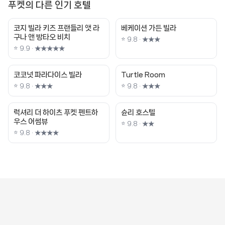
푸켓의 다른 인기 호텔
코지 빌라 키즈 프랜들리 앳 라
베케이션 가든 빌라
구나 앤 방타오 비치
⭐ 9.8 · ★★★
⭐ 9.9 · ★★★★★
코코넛 파라다이스 빌라
Turtle Room
⭐ 9.8 · ★★★
⭐ 9.8 · ★★★
럭셔리 더 하이츠 푸켓 펜트하
슌리 호스텔
우스 어썸뷰
⭐ 9.8 · ★★
⭐ 9.8 · ★★★★