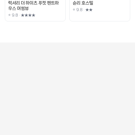
럭셔리 더 하이츠 푸켓 펜트하
슌리 호스텔
우스 어썸뷰
⭐ 9.8 · ★★
⭐ 9.8 · ★★★★