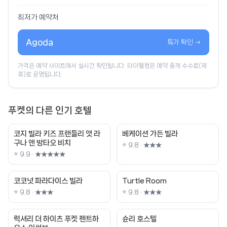
최저가 예약처
Agoda
특가 확인 →
가격은 예약 사이트에서 실시간 확인됩니다. 타이웰컴은 예약 중개 수수료(제
휴)로 운영됩니다.
푸켓의 다른 인기 호텔
코지 빌라 키즈 프랜들리 앳 라
베케이션 가든 빌라
구나 앤 방타오 비치
⭐ 9.8 · ★★★
⭐ 9.9 · ★★★★★
코코넛 파라다이스 빌라
Turtle Room
⭐ 9.8 · ★★★
⭐ 9.8 · ★★★
럭셔리 더 하이츠 푸켓 펜트하
슌리 호스텔