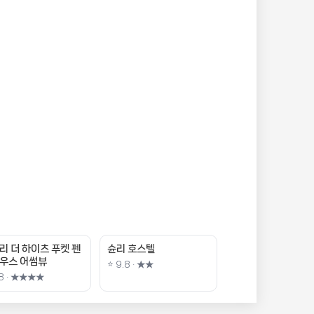
리 더 하이츠 푸켓 펜
슌리 호스텔
우스 어썸뷰
⭐ 9.8 · ★★
.8 · ★★★★