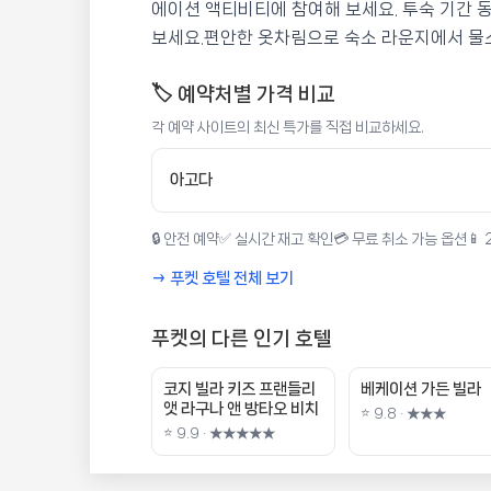
에이션 액티비티에 참여해 보세요. 투숙 기간 
보세요.편안한 옷차림으로 숙소 라운지에서 물
🏷️ 예약처별 가격 비교
각 예약 사이트의 최신 특가를 직접 비교하세요.
아고다
🔒 안전 예약
✅ 실시간 재고 확인
💳 무료 취소 가능 옵션
📱
→ 푸켓 호텔 전체 보기
푸켓의 다른 인기 호텔
코지 빌라 키즈 프랜들리
베케이션 가든 빌라
앳 라구나 앤 방타오 비치
⭐ 9.8 · ★★★
⭐ 9.9 · ★★★★★