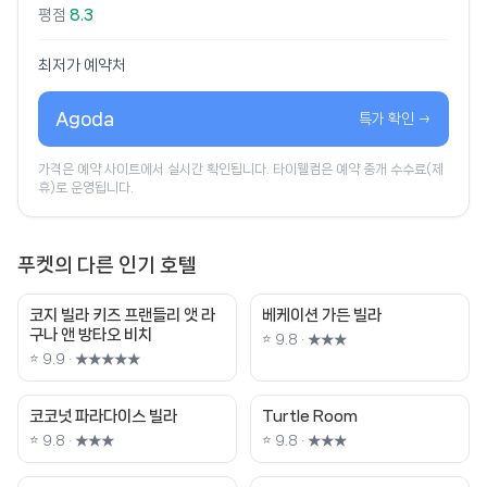
평점
8.3
최저가 예약처
Agoda
특가 확인 →
가격은 예약 사이트에서 실시간 확인됩니다. 타이웰컴은 예약 중개 수수료(제
휴)로 운영됩니다.
푸켓의 다른 인기 호텔
코지 빌라 키즈 프랜들리 앳 라
베케이션 가든 빌라
구나 앤 방타오 비치
⭐ 9.8 · ★★★
⭐ 9.9 · ★★★★★
코코넛 파라다이스 빌라
Turtle Room
⭐ 9.8 · ★★★
⭐ 9.8 · ★★★