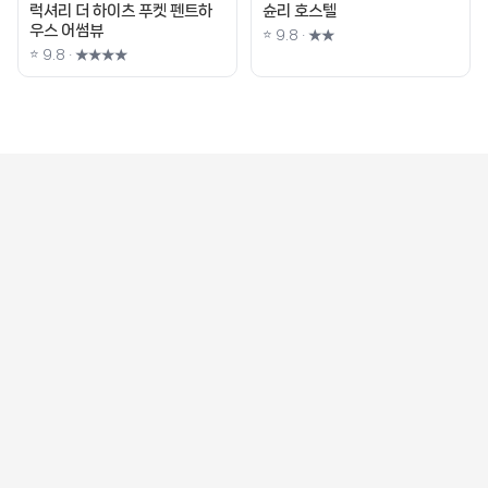
럭셔리 더 하이츠 푸켓 펜트하
슌리 호스텔
우스 어썸뷰
⭐ 9.8 · ★★
⭐ 9.8 · ★★★★