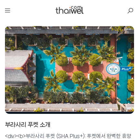
아일리
부라사리 푸켓 소개
부라사리 푸켓
📍 푸켓
★★★★
리뷰 6,207건
⭐ 8.5
<div><b>부라사리 푸켓 (SHA Plus+): 푸켓에서 완벽한 휴양