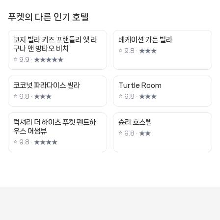
푸켓의 다른 인기 호텔
코지 빌라 키즈 프랜들리 앳 라
베케이션 가든 빌라
구나 앤 방타오 비치
⭐ 9.8 · ★★★
⭐ 9.9 · ★★★★★
코코넛 파라다이스 빌라
Turtle Room
⭐ 9.8 · ★★★
⭐ 9.8 · ★★★
럭셔리 더 하이츠 푸켓 펜트하
슌리 호스텔
우스 어썸뷰
⭐ 9.8 · ★★
⭐ 9.8 · ★★★★