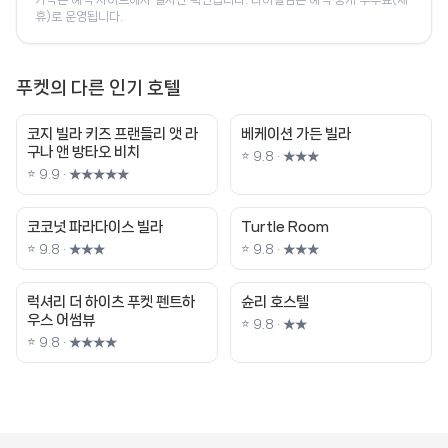
휴)로 운영됩니다.
푸켓의 다른 인기 호텔
코지 빌라 키즈 프랜들리 앳 라
베케이션 가든 빌라
구나 앤 방타오 비치
⭐ 9.8 · ★★★
⭐ 9.9 · ★★★★★
코코넛 파라다이스 빌라
Turtle Room
⭐ 9.8 · ★★★
⭐ 9.8 · ★★★
럭셔리 더 하이츠 푸켓 펜트하
슌리 호스텔
우스 어썸뷰
⭐ 9.8 · ★★
⭐ 9.8 · ★★★★