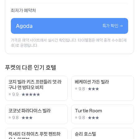
최저가 예약처
Agoda
특가 확인 →
가격은 예약 사이트에서 실시간 확인됩니다. 타이웰컴은 예약 중개 수수료(제
휴)로 운영됩니다.
푸켓의 다른 인기 호텔
코지 빌라 키즈 프랜들리 앳 라
베케이션 가든 빌라
구나 앤 방타오 비치
⭐ 9.8 · ★★★
⭐ 9.9 · ★★★★★
코코넛 파라다이스 빌라
Turtle Room
⭐ 9.8 · ★★★
⭐ 9.8 · ★★★
럭셔리 더 하이츠 푸켓 펜트하
슌리 호스텔