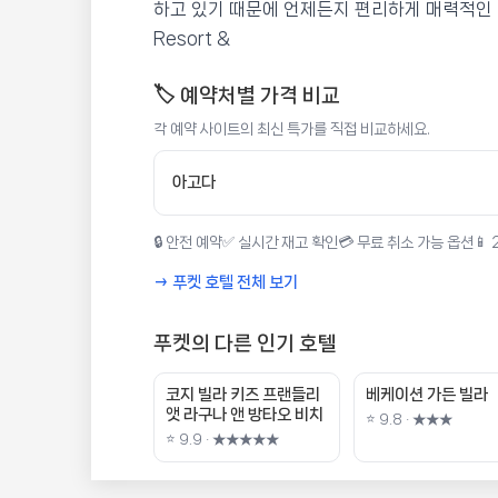
하고 있기 때문에 언제든지 편리하게 매력적인 식사 
Resort &
🏷️ 예약처별 가격 비교
각 예약 사이트의 최신 특가를 직접 비교하세요.
아고다
🔒 안전 예약
✅ 실시간 재고 확인
💳 무료 취소 가능 옵션
📱
→ 푸켓 호텔 전체 보기
푸켓의 다른 인기 호텔
코지 빌라 키즈 프랜들리
베케이션 가든 빌라
앳 라구나 앤 방타오 비치
⭐ 9.8 · ★★★
⭐ 9.9 · ★★★★★