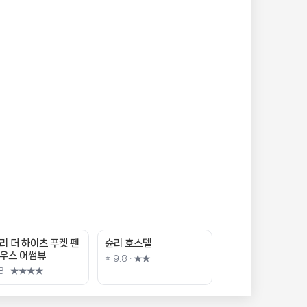
리 더 하이츠 푸켓 펜
슌리 호스텔
우스 어썸뷰
⭐ 9.8 · ★★
.8 · ★★★★