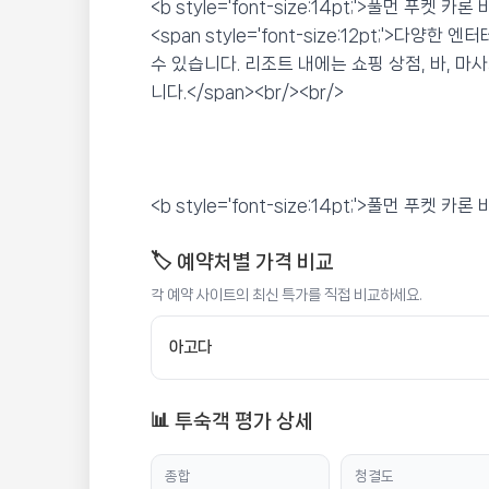
<b style='font-size:14pt;'>풀먼 푸
<span style='font-size:12pt;'>
수 있습니다. 리조트 내에는 쇼핑 상점, 바, 마
니다.</span><br/><br/>
풀만 푸켓 카론 비치 리조트
📍 푸켓
★★★★★
리뷰 2,150건
⭐ 8.4
💰 최저가 확인 · 예약하기
<b style='font-size:14pt;'>풀먼 푸켓 
🏷️ 예약처별 가격 비교
각 예약 사이트의 최신 특가를 직접 비교하세요.
아고다
📊 투숙객 평가 상세
종합
청결도