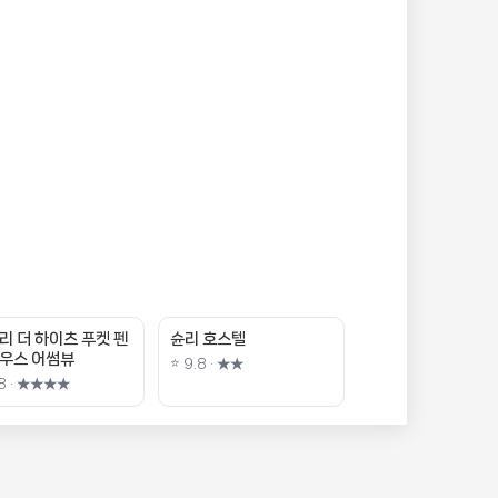
리 더 하이츠 푸켓 펜
슌리 호스텔
우스 어썸뷰
⭐ 9.8 · ★★
.8 · ★★★★