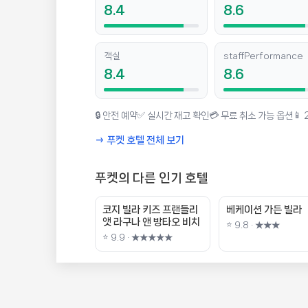
8.4
8.6
객실
staffPerformance
8.4
8.6
🔒 안전 예약
✅ 실시간 재고 확인
💳 무료 취소 가능 옵션
📱
→ 푸켓 호텔 전체 보기
푸켓의 다른 인기 호텔
코지 빌라 키즈 프랜들리
베케이션 가든 빌라
앳 라구나 앤 방타오 비치
⭐ 9.8 · ★★★
⭐ 9.9 · ★★★★★