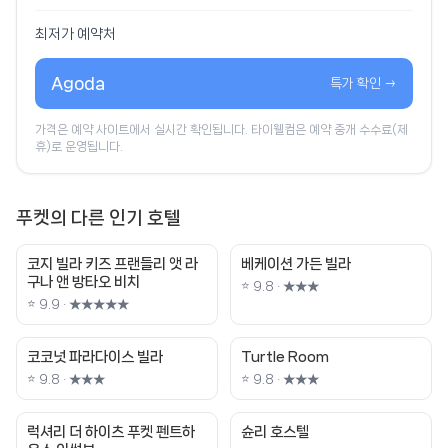
최저가 예약처
Agoda
특가 확인 →
가격은 예약 사이트에서 실시간 확인됩니다. 타이웰컴은 예약 중개 수수료(제
휴)로 운영됩니다.
푸켓의 다른 인기 호텔
코지 빌라 키즈 프랜들리 앳 라
베케이션 가든 빌라
구나 앤 방타오 비치
⭐ 9.8 · ★★★
⭐ 9.9 · ★★★★★
코코넛 파라다이스 빌라
Turtle Room
⭐ 9.8 · ★★★
⭐ 9.8 · ★★★
럭셔리 더 하이츠 푸켓 펜트하
슌리 호스텔