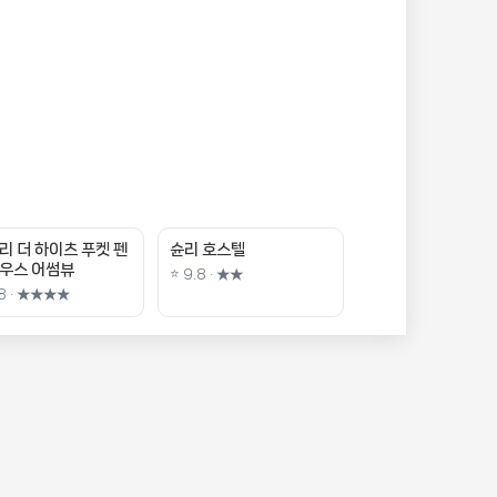
리 더 하이츠 푸켓 펜
슌리 호스텔
우스 어썸뷰
⭐ 9.8 · ★★
.8 · ★★★★