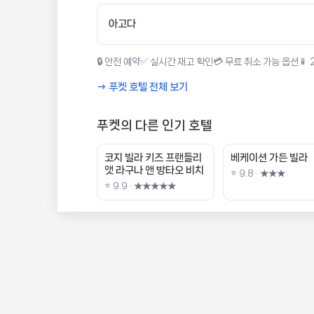
아고다
🔒 안전 예약
✅ 실시간 재고 확인
💳 무료 취소 가능 옵션
📱
→ 푸켓 호텔 전체 보기
푸켓의 다른 인기 호텔
코지 빌라 키즈 프랜들리
베케이션 가든 빌라
앳 라구나 앤 방타오 비치
⭐ 9.8 · ★★★
⭐ 9.9 · ★★★★★