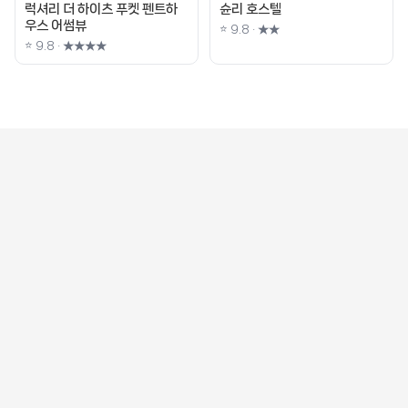
럭셔리 더 하이츠 푸켓 펜트하
슌리 호스텔
우스 어썸뷰
⭐ 9.8 · ★★
⭐ 9.8 · ★★★★