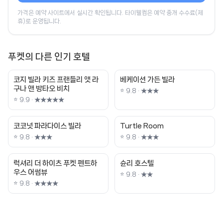
가격은 예약 사이트에서 실시간 확인됩니다. 타이웰컴은 예약 중개 수수료(제
휴)로 운영됩니다.
푸켓의 다른 인기 호텔
코지 빌라 키즈 프랜들리 앳 라
베케이션 가든 빌라
구나 앤 방타오 비치
⭐ 9.8 · ★★★
⭐ 9.9 · ★★★★★
코코넛 파라다이스 빌라
Turtle Room
⭐ 9.8 · ★★★
⭐ 9.8 · ★★★
럭셔리 더 하이츠 푸켓 펜트하
슌리 호스텔
우스 어썸뷰
⭐ 9.8 · ★★
⭐ 9.8 · ★★★★