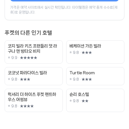
가격은 예약 사이트에서 실시간 확인됩니다. 타이웰컴은 예약 중개 수수료(제
휴)로 운영됩니다.
푸켓의 다른 인기 호텔
코지 빌라 키즈 프랜들리 앳 라
베케이션 가든 빌라
구나 앤 방타오 비치
⭐ 9.8 · ★★★
⭐ 9.9 · ★★★★★
코코넛 파라다이스 빌라
Turtle Room
⭐ 9.8 · ★★★
⭐ 9.8 · ★★★
럭셔리 더 하이츠 푸켓 펜트하
슌리 호스텔
우스 어썸뷰
⭐ 9.8 · ★★
⭐ 9.8 · ★★★★