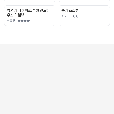
럭셔리 더 하이츠 푸켓 펜트하
슌리 호스텔
우스 어썸뷰
⭐ 9.8 · ★★
⭐ 9.8 · ★★★★