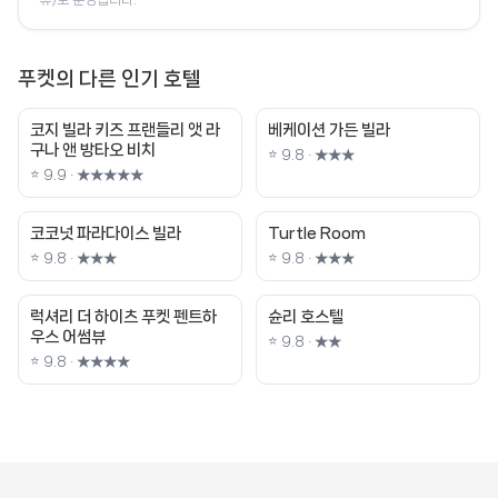
푸켓의 다른 인기 호텔
코지 빌라 키즈 프랜들리 앳 라
베케이션 가든 빌라
구나 앤 방타오 비치
⭐ 9.8 · ★★★
⭐ 9.9 · ★★★★★
코코넛 파라다이스 빌라
Turtle Room
⭐ 9.8 · ★★★
⭐ 9.8 · ★★★
럭셔리 더 하이츠 푸켓 펜트하
슌리 호스텔
우스 어썸뷰
⭐ 9.8 · ★★
⭐ 9.8 · ★★★★