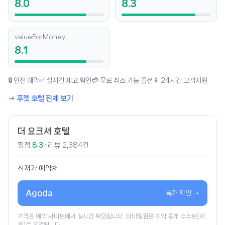
8.0
8.3
valueForMoney
8.1
🔒 안전 예약
✅ 실시간 재고 확인
💳 무료 취소 가능 옵션
📱 24시간 고객지원
→ 푸켓 호텔 전체 보기
더 요크셔 호텔
평점
8.3
· 리뷰 2,384건
최저가 예약처
Agoda
특가 확인 →
가격은 예약 사이트에서 실시간 확인됩니다. 타이웰컴은 예약 중개 수수료(제
휴)로 운영됩니다.