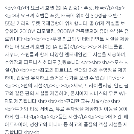
📍 푸켓
★★★
리뷰 2,384건
⭐ 8.3
<div><b>더 요크셔 호텔 (SHA 인증) - 푸켓, 태국</b><br>
<br>더 요크셔 호텔은 푸켓, 태국에 위치한 3.0성급 호텔로,
💰 최저가 확인 · 예약하기
55분 거리의 푸켓 국제공항에 위치합니다. 총 61개 객실을 보
유하며 2010년 리모델링, 2008년 건축됐으며 유아 숙박은 유
료입니다.<br><br><b>푸켓 최고의 엔터테인먼트 시설을 제공
하는 더 요크셔 호텔 (SHA 인증)</b><br><br>나이트클럽,
사우나, 스팀룸과 함께 다양한 엔터테인먼트 시설을 제공하며,
수영장과 피트니스 센터도 갖췄습니다.<br><br><b>스포츠 시
설</b><br><br>최고의 피트니스 센터와 야외 수영장을 제공
하며, 건강을 유지하고 즐거운 휴가를 보낼 수 있습니다.<br>
<br><b>편의 시설</b><br><br>세탁, 드라이클리닝, 안전 금
고와 같은 편의 시설을 제공하며, 콘시어지 서비스와 무료 Wi-
Fi도 제공됩니다.<br><br><b>편리한 교통 시설</b><br>
<br>투어와 티켓 서비스, 유료 주차장을 제공하여 이동을 용이
하게 합니다.<br><br><b>품질 시설</b><br><br>에어컨, 헤
어드라이어, 냉장고와 미니바 등 최고의 품질의 객실 시설을 제
공합니다.<br><b