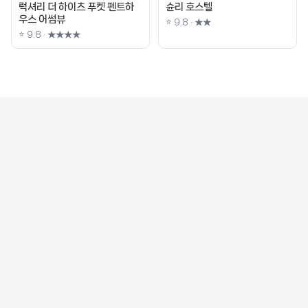
럭셔리 더 하이츠 푸켓 펜트하
슌리 호스텔
우스 어썸뷰
⭐ 9.8 · ★★
⭐ 9.8 · ★★★★