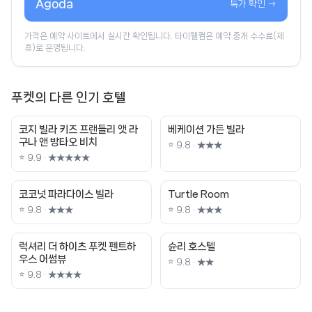
Agoda
특가 확인 →
가격은 예약 사이트에서 실시간 확인됩니다. 타이웰컴은 예약 중개 수수료(제
휴)로 운영됩니다.
푸켓의 다른 인기 호텔
코지 빌라 키즈 프랜들리 앳 라
베케이션 가든 빌라
구나 앤 방타오 비치
⭐ 9.8 · ★★★
⭐ 9.9 · ★★★★★
코코넛 파라다이스 빌라
Turtle Room
⭐ 9.8 · ★★★
⭐ 9.8 · ★★★
럭셔리 더 하이츠 푸켓 펜트하
슌리 호스텔
우스 어썸뷰
⭐ 9.8 · ★★
⭐ 9.8 · ★★★★