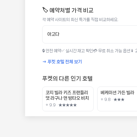
🏷️ 예약처별 가격 비교
각 예약 사이트의 최신 특가를 직접 비교하세요.
아고다
🔒 안전 예약
✅ 실시간 재고 확인
💳 무료 취소 가능 옵션
📱
→ 푸켓 호텔 전체 보기
푸켓의 다른 인기 호텔
코지 빌라 키즈 프랜들리
베케이션 가든 빌라
앳 라구나 앤 방타오 비치
⭐ 9.8 · ★★★
⭐ 9.9 · ★★★★★