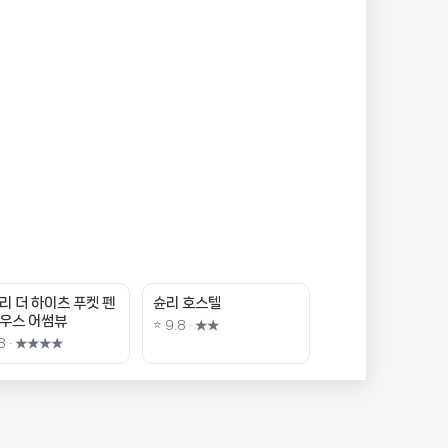
리 더 하이츠 푸켓 펜
슌리 호스텔
우스 어썸뷰
⭐ 9.8 · ★★
.8 · ★★★★