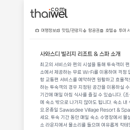
여행정보
맛집/관광지
항공권
호텔
투어 
사와스디 빌리지 리조트 & 스파 소개
사와스디 빌리지 리조트 &
최고의 서비스와 편의 시설을 통해 투숙객이 편
📍 푸켓
★★★★
⭐ 8.8
소에서 제공하는 무료 Wi-Fi를 이용하여 걱정
항 교통편 서비스를 예약하면 원활하고 효율적으
💰 최저가 확인 · 예약하기
하는 투숙객의 경우 지정된 공간을 이용하실 수 
기간에 매일 아침 식사를 즐길 수 있습니다. (
에 숙소 밖으로 나가지 않아도 됩니다. 숙소 
요.온종일 Sawasdee Village Resort
세요. 투숙 기간 동안 매일 숙소 수영장에서 
소 라운지에서 물소리를 들으며 여유롭게 칵테