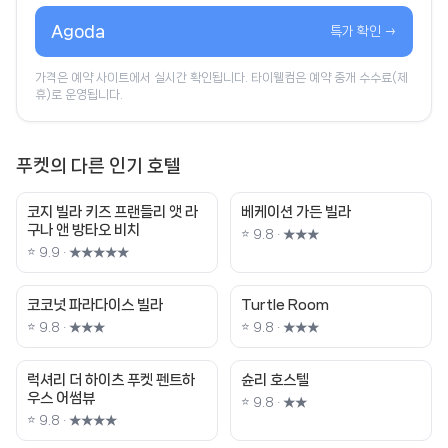
Agoda
특가 확인 →
가격은 예약 사이트에서 실시간 확인됩니다. 타이웰컴은 예약 중개 수수료(제
휴)로 운영됩니다.
푸켓의 다른 인기 호텔
코지 빌라 키즈 프랜들리 앳 라
베케이션 가든 빌라
구나 앤 방타오 비치
⭐ 9.8 · ★★★
⭐ 9.9 · ★★★★★
코코넛 파라다이스 빌라
Turtle Room
⭐ 9.8 · ★★★
⭐ 9.8 · ★★★
럭셔리 더 하이츠 푸켓 펜트하
슌리 호스텔
우스 어썸뷰
⭐ 9.8 · ★★
⭐ 9.8 · ★★★★