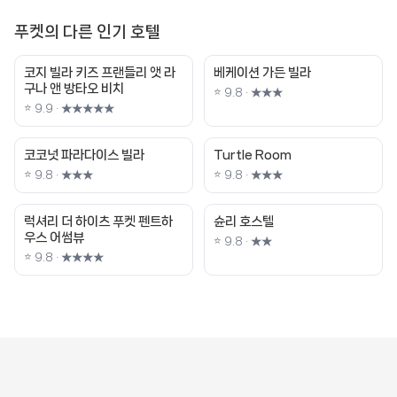
푸켓의 다른 인기 호텔
코지 빌라 키즈 프랜들리 앳 라
베케이션 가든 빌라
구나 앤 방타오 비치
⭐ 9.8 · ★★★
⭐ 9.9 · ★★★★★
코코넛 파라다이스 빌라
Turtle Room
⭐ 9.8 · ★★★
⭐ 9.8 · ★★★
럭셔리 더 하이츠 푸켓 펜트하
슌리 호스텔
우스 어썸뷰
⭐ 9.8 · ★★
⭐ 9.8 · ★★★★