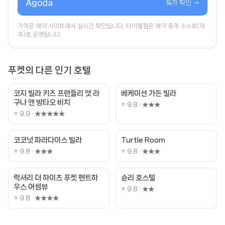
Agoda
특가 확인 →
가격은 예약 사이트에서 실시간 확인됩니다. 타이웰컴은 예약 중개 수수료(제
휴)로 운영됩니다.
푸켓의 다른 인기 호텔
코지 빌라 키즈 프랜들리 앳 라
베케이션 가든 빌라
구나 앤 방타오 비치
⭐ 9.8 · ★★★
⭐ 9.9 · ★★★★★
코코넛 파라다이스 빌라
Turtle Room
⭐ 9.8 · ★★★
⭐ 9.8 · ★★★
럭셔리 더 하이츠 푸켓 펜트하
슌리 호스텔
우스 어썸뷰
⭐ 9.8 · ★★
⭐ 9.8 · ★★★★