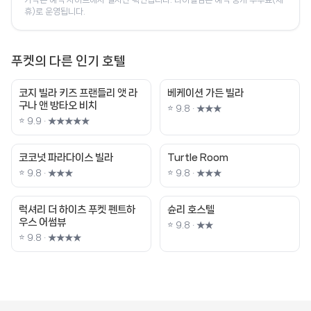
휴)로 운영됩니다.
푸켓의 다른 인기 호텔
코지 빌라 키즈 프랜들리 앳 라
베케이션 가든 빌라
구나 앤 방타오 비치
⭐ 9.8 · ★★★
⭐ 9.9 · ★★★★★
코코넛 파라다이스 빌라
Turtle Room
⭐ 9.8 · ★★★
⭐ 9.8 · ★★★
럭셔리 더 하이츠 푸켓 펜트하
슌리 호스텔
우스 어썸뷰
⭐ 9.8 · ★★
⭐ 9.8 · ★★★★