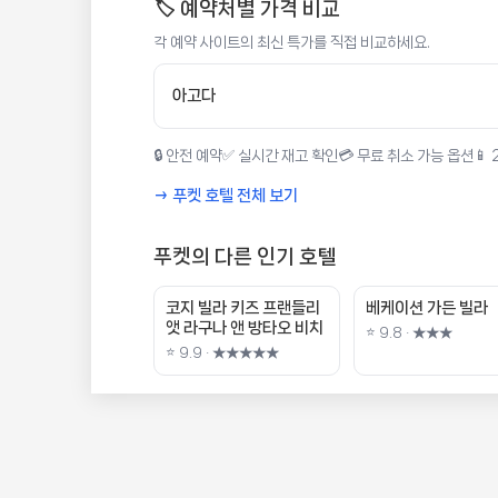
🏷️ 예약처별 가격 비교
각 예약 사이트의 최신 특가를 직접 비교하세요.
아고다
🔒 안전 예약
✅ 실시간 재고 확인
💳 무료 취소 가능 옵션
📱
→ 푸켓 호텔 전체 보기
푸켓의 다른 인기 호텔
코지 빌라 키즈 프랜들리
베케이션 가든 빌라
앳 라구나 앤 방타오 비치
⭐ 9.8 · ★★★
⭐ 9.9 · ★★★★★