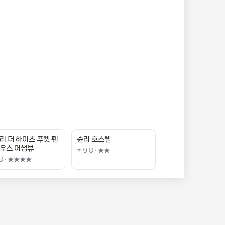
리 더 하이츠 푸켓 펜
슌리 호스텔
우스 어썸뷰
⭐ 9.8 · ★★
.8 · ★★★★