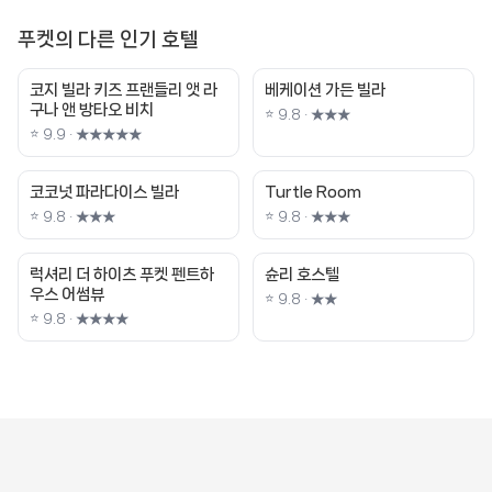
푸켓의 다른 인기 호텔
코지 빌라 키즈 프랜들리 앳 라
베케이션 가든 빌라
구나 앤 방타오 비치
⭐ 9.8 · ★★★
⭐ 9.9 · ★★★★★
코코넛 파라다이스 빌라
Turtle Room
⭐ 9.8 · ★★★
⭐ 9.8 · ★★★
럭셔리 더 하이츠 푸켓 펜트하
슌리 호스텔
우스 어썸뷰
⭐ 9.8 · ★★
⭐ 9.8 · ★★★★