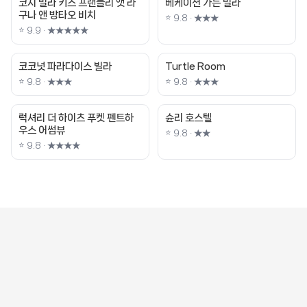
코지 빌라 키즈 프랜들리 앳 라
베케이션 가든 빌라
구나 앤 방타오 비치
⭐ 9.8 · ★★★
⭐ 9.9 · ★★★★★
코코넛 파라다이스 빌라
Turtle Room
⭐ 9.8 · ★★★
⭐ 9.8 · ★★★
럭셔리 더 하이츠 푸켓 펜트하
슌리 호스텔
우스 어썸뷰
⭐ 9.8 · ★★
⭐ 9.8 · ★★★★