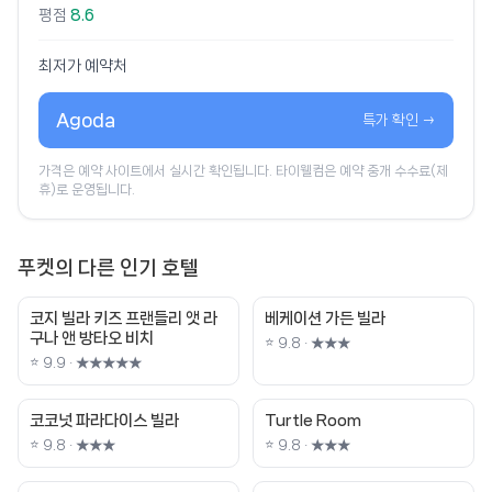
평점
8.6
최저가 예약처
Agoda
특가 확인 →
가격은 예약 사이트에서 실시간 확인됩니다. 타이웰컴은 예약 중개 수수료(제
휴)로 운영됩니다.
푸켓의 다른 인기 호텔
코지 빌라 키즈 프랜들리 앳 라
베케이션 가든 빌라
구나 앤 방타오 비치
⭐ 9.8 · ★★★
⭐ 9.9 · ★★★★★
코코넛 파라다이스 빌라
Turtle Room
⭐ 9.8 · ★★★
⭐ 9.8 · ★★★