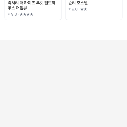
럭셔리 더 하이츠 푸켓 펜트하
슌리 호스텔
우스 어썸뷰
⭐ 9.8 · ★★
⭐ 9.8 · ★★★★