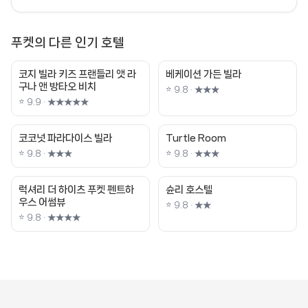
푸켓의 다른 인기 호텔
코지 빌라 키즈 프랜들리 앳 라
베케이션 가든 빌라
구나 앤 방타오 비치
⭐ 9.8 · ★★★
⭐ 9.9 · ★★★★★
코코넛 파라다이스 빌라
Turtle Room
⭐ 9.8 · ★★★
⭐ 9.8 · ★★★
럭셔리 더 하이츠 푸켓 펜트하
슌리 호스텔
우스 어썸뷰
⭐ 9.8 · ★★
⭐ 9.8 · ★★★★