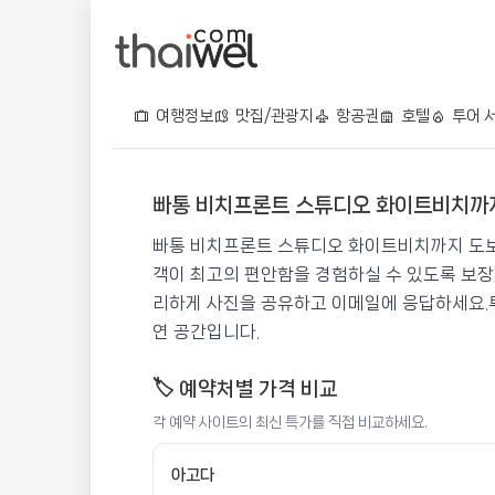
여행정보
맛집/관광지
항공권
호텔
투어 
빠통 비치프론트 스튜디오 화이트비치까지
빠통 비치프론트 스튜디오 
빠통 비치프론트 스튜디오 화이트비치까지 도보
📍 푸켓
⭐ 9.2
객이 최고의 편안함을 경험하실 수 있도록 보장합
리하게 사진을 공유하고 이메일에 응답하세요.투
💰 최저가 확인 · 예약하기
연 공간입니다.
🏷️ 예약처별 가격 비교
각 예약 사이트의 최신 특가를 직접 비교하세요.
아고다