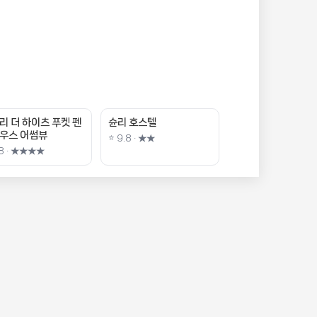
리 더 하이츠 푸켓 펜
슌리 호스텔
우스 어썸뷰
⭐ 9.8 · ★★
.8 · ★★★★