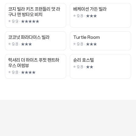
코지 빌라 키즈 프랜들리 앳 라
베케이션 가든 빌라
구나 앤 방타오 비치
⭐ 9.8 · ★★★
⭐ 9.9 · ★★★★★
코코넛 파라다이스 빌라
Turtle Room
⭐ 9.8 · ★★★
⭐ 9.8 · ★★★
럭셔리 더 하이츠 푸켓 펜트하
슌리 호스텔
우스 어썸뷰
⭐ 9.8 · ★★
⭐ 9.8 · ★★★★