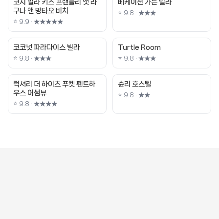
코지 빌라 키즈 프랜들리 앳 라
베케이션 가든 빌라
구나 앤 방타오 비치
⭐ 9.8 · ★★★
⭐ 9.9 · ★★★★★
코코넛 파라다이스 빌라
Turtle Room
⭐ 9.8 · ★★★
⭐ 9.8 · ★★★
럭셔리 더 하이츠 푸켓 펜트하
슌리 호스텔
우스 어썸뷰
⭐ 9.8 · ★★
⭐ 9.8 · ★★★★