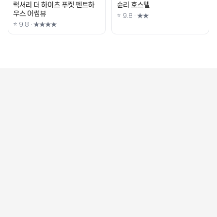
럭셔리 더 하이츠 푸켓 펜트하
슌리 호스텔
우스 어썸뷰
⭐ 9.8 · ★★
⭐ 9.8 · ★★★★