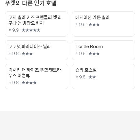
푸켓의 다른 인기 호텔
코지 빌라 키즈 프랜들리 앳 라
베케이션 가든 빌라
구나 앤 방타오 비치
⭐ 9.8 · ★★★
⭐ 9.9 · ★★★★★
코코넛 파라다이스 빌라
Turtle Room
⭐ 9.8 · ★★★
⭐ 9.8 · ★★★
럭셔리 더 하이츠 푸켓 펜트하
슌리 호스텔
우스 어썸뷰
⭐ 9.8 · ★★
⭐ 9.8 · ★★★★