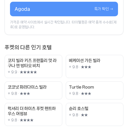
Agoda
특가 확인 →
가격은 예약 사이트에서 실시간 확인됩니다. 타이웰컴은 예약 중개 수수료(제
휴)로 운영됩니다.
푸켓의 다른 인기 호텔
코지 빌라 키즈 프랜들리 앳 라
베케이션 가든 빌라
구나 앤 방타오 비치
⭐ 9.8 · ★★★
⭐ 9.9 · ★★★★★
코코넛 파라다이스 빌라
Turtle Room
⭐ 9.8 · ★★★
⭐ 9.8 · ★★★
럭셔리 더 하이츠 푸켓 펜트하
슌리 호스텔
우스 어썸뷰
⭐ 9.8 · ★★
⭐ 9.8 · ★★★★