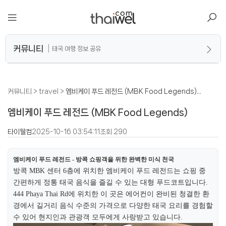
아일리
커뮤니티
태국 여행 정보 공유
질문/답변
커뮤니티
>
travel
>
엠비케이 푸드 레전드 (MBK Food Legends)...
자유게시판
엠비케이 푸드 레전드 (MBK Food Legends)
여행후기
타이웰컴
2025-10-16 03:54:11
조회 290
쿠폰/할인
엠비케이 푸드 레전드 - 방콕 쇼핑객을 위한 완벽한 미식 천국
뉴스
방콕 MBK 센터 6층에 위치한 엠비케이 푸드 레전드는 쇼핑 중
간편하게 정통 태국 음식을 즐길 수 있는 대형 푸드코트입니다.
공지사항
444 Phaya Thai Rd에 위치한 이 곳은 에어컨이 완비된 청결한 환
경에서 길거리 음식 수준의 가격으로 다양한 태국 요리를 경험할
수 있어 현지인과 관광객 모두에게 사랑받고 있습니다.​