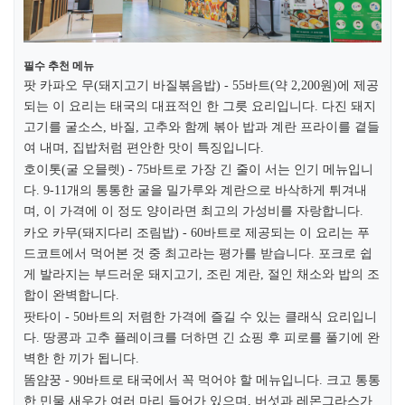
필수 추천 메뉴
팟 카파오 무(돼지고기 바질볶음밥) - 55바트(약 2,200원)에 제공
되는 이 요리는 태국의 대표적인 한 그릇 요리입니다. 다진 돼지
고기를 굴소스, 바질, 고추와 함께 볶아 밥과 계란 프라이를 곁들
여 내며, 집밥처럼 편안한 맛이 특징입니다.​
호이톳(굴 오믈렛) - 75바트로 가장 긴 줄이 서는 인기 메뉴입니
다. 9-11개의 통통한 굴을 밀가루와 계란으로 바삭하게 튀겨내
며, 이 가격에 이 정도 양이라면 최고의 가성비를 자랑합니다.​
카오 카무(돼지다리 조림밥) - 60바트로 제공되는 이 요리는 푸
드코트에서 먹어본 것 중 최고라는 평가를 받습니다. 포크로 쉽
게 발라지는 부드러운 돼지고기, 조린 계란, 절인 채소와 밥의 조
합이 완벽합니다.​
팟타이 - 50바트의 저렴한 가격에 즐길 수 있는 클래식 요리입니
다. 땅콩과 고추 플레이크를 더하면 긴 쇼핑 후 피로를 풀기에 완
벽한 한 끼가 됩니다.​
똠얌꿍 - 90바트로 태국에서 꼭 먹어야 할 메뉴입니다. 크고 통통
한 민물 새우가 여러 마리 들어가 있으며, 버섯과 레몬그라스가