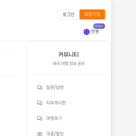
회원가입
로그인
아일리
챗봇
커뮤니티
태국 여행 정보 공유
질문/답변
자유게시판
여행후기
쿠폰/할인