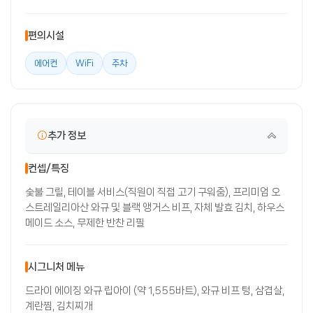
편의시설
에어컨
WiFi
주차
추가 정보
컨셉/특징
숯불 그릴, 테이블 서비스(직원이 직접 고기 구워줌), 프리미엄 오
스트레일리아산 와규 및 블랙 앵거스 비프, 자체 발효 김치, 하우스
메이드 소스, 무제한 반찬 리필
시그니처 메뉴
드라이 에이징 와규 립아이 (약 1,555바트), 와규 비프 텅, 삼겹살,
계란찜, 김치찌개