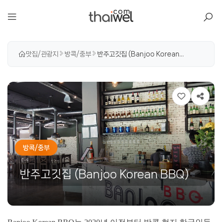
아일리
맛집/관광지
방콕/중부
반주고깃집 (Banjoo Korean...
방콕/중부
반주고깃집 (Banjoo Korean BBQ)