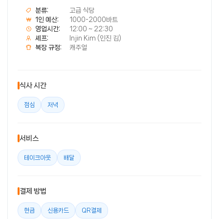
분류:
고급 식당
1인 예산:
1000-2000바트
영업시간:
12:00 ~ 22:30
셰프:
Injin Kim (인진 김)
복장 규정:
캐주얼
식사 시간
점심
저녁
서비스
테이크아웃
배달
결제 방법
현금
신용카드
QR결제