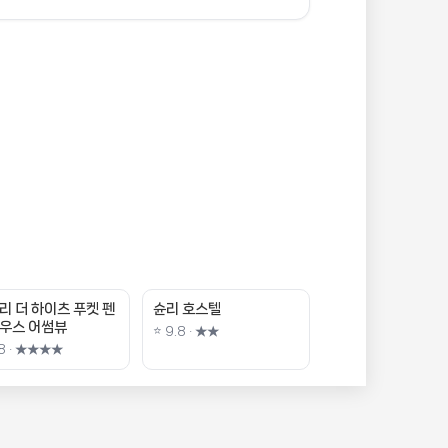
리 더 하이츠 푸켓 펜
슌리 호스텔
우스 어썸뷰
⭐ 9.8 · ★★
.8 · ★★★★