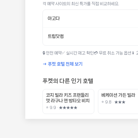
각 예약 사이트의 최신 특가를 직접 비교하세요.
아고다
트립닷컴
🔒 안전 예약
✅ 실시간 재고 확인
💳 무료 취소 가능 옵션
📱
→ 푸켓 호텔 전체 보기
푸켓의 다른 인기 호텔
코지 빌라 키즈 프랜들리
베케이션 가든 빌라
앳 라구나 앤 방타오 비치
⭐ 9.8 · ★★★
⭐ 9.9 · ★★★★★