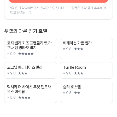
가격은 예약 사이트에서 실시간 확인됩니다. 타이웰컴은 예약 중개 수수료(제
휴)로 운영됩니다.
푸켓의 다른 인기 호텔
코지 빌라 키즈 프랜들리 앳 라
베케이션 가든 빌라
구나 앤 방타오 비치
⭐ 9.8 · ★★★
⭐ 9.9 · ★★★★★
코코넛 파라다이스 빌라
Turtle Room
⭐ 9.8 · ★★★
⭐ 9.8 · ★★★
럭셔리 더 하이츠 푸켓 펜트하
슌리 호스텔
우스 어썸뷰
⭐ 9.8 · ★★
⭐ 9.8 · ★★★★