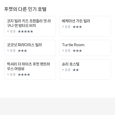
푸켓의 다른 인기 호텔
코지 빌라 키즈 프랜들리 앳 라
베케이션 가든 빌라
구나 앤 방타오 비치
⭐ 9.8 · ★★★
⭐ 9.9 · ★★★★★
코코넛 파라다이스 빌라
Turtle Room
⭐ 9.8 · ★★★
⭐ 9.8 · ★★★
럭셔리 더 하이츠 푸켓 펜트하
슌리 호스텔
우스 어썸뷰
⭐ 9.8 · ★★
⭐ 9.8 · ★★★★